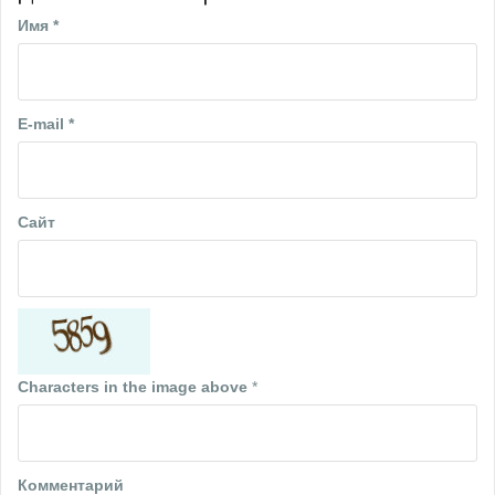
а
Имя
*
ц
и
я
E-mail
*
п
о
Сайт
з
а
п
и
с
Characters in the image above
*
я
м
Комментарий