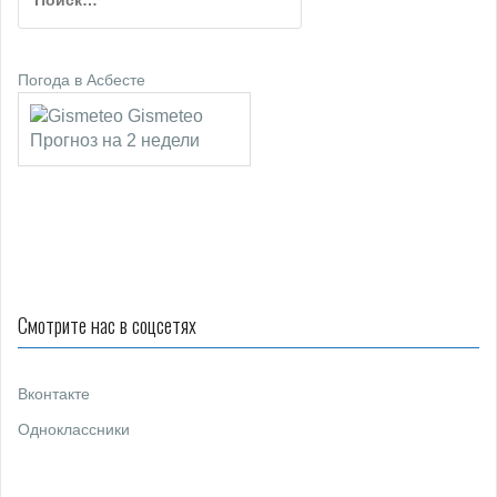
а
й
т
Погода в Асбесте
и
:
Gismeteo
Прогноз на 2 недели
Смотрите нас в соцсетях
Вконтакте
Одноклассники