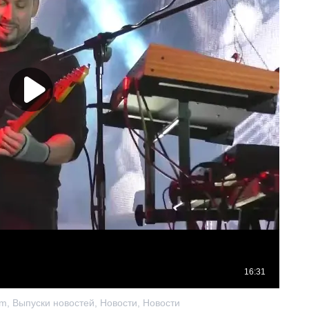
um
,
Выпуски новостей
,
Новости
,
Новости