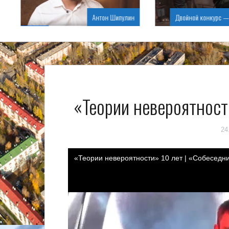
Антон Шипулин
Двойной конкурс — д
«Теории невероятност
24