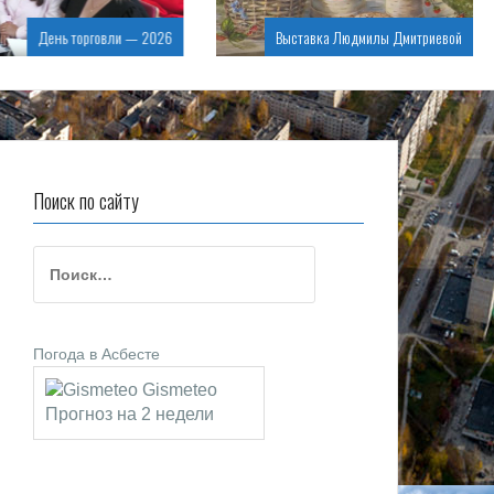
День торговли — 2026
Выставка Людмилы Дмитриевой
Поиск по сайту
Н
а
й
т
Погода в Асбесте
и
:
Gismeteo
Прогноз на 2 недели