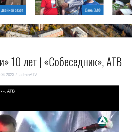
войной азарт
День ВМФ
и» 10 лет | «Собеседник», АТВ
.04.2023
adminATV