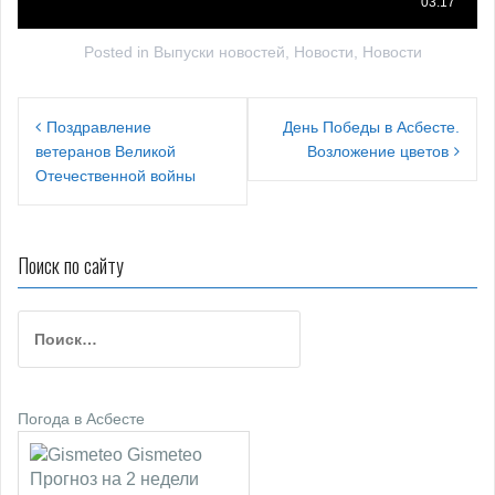
Posted in
Выпуски новостей
,
Новости
,
Новости
Н
Поздравление
День Победы в Асбесте.
ветеранов Великой
Возложение цветов
а
Отечественной войны
в
и
Поиск по сайту
г
а
Н
ц
а
й
и
т
я
Погода в Асбесте
и
:
п
Gismeteo
Прогноз на 2 недели