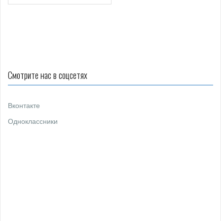
о
з
а
п
и
Смотрите нас в соцсетях
с
я
Вконтакте
м
Одноклассники