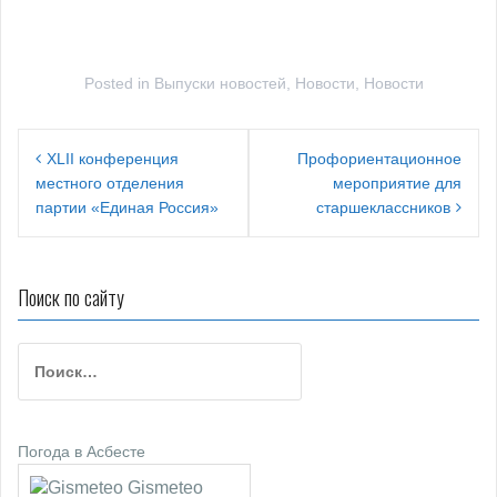
Posted in
Выпуски новостей
,
Новости
,
Новости
Н
XLII конференция
Профориентационное
местного отделения
мероприятие для
а
партии «Единая Россия»
старшеклассников
в
и
Поиск по сайту
г
а
Н
ц
а
й
и
т
я
Погода в Асбесте
и
:
Gismeteo