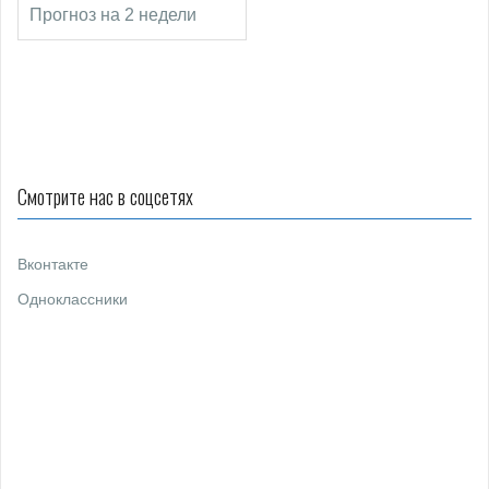
п
Прогноз на 2 недели
о
з
а
п
и
Смотрите нас в соцсетях
с
я
Вконтакте
м
Одноклассники