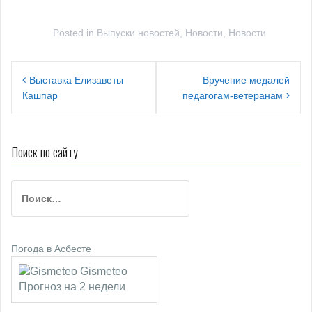
Posted in
Выпуски новостей
,
Новости
,
Новости
Н
Выставка Елизаветы
Вручение медалей
Кашпар
педагогам-ветеранам
а
в
и
Поиск по сайту
г
Н
а
а
ц
й
т
и
Погода в Асбесте
и
я
:
Gismeteo
п
Прогноз на 2 недели