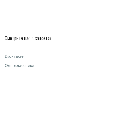
о
з
а
п
и
Смотрите нас в соцсетях
с
я
Вконтакте
м
Одноклассники